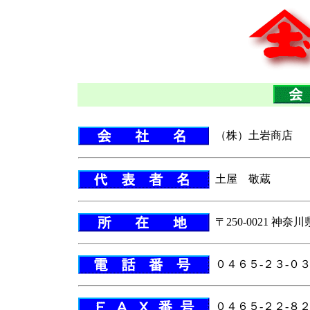
（株）土岩商店
土屋 敬蔵
〒250-0021 神奈
０４６５-２３-０
０４６５-２２-８